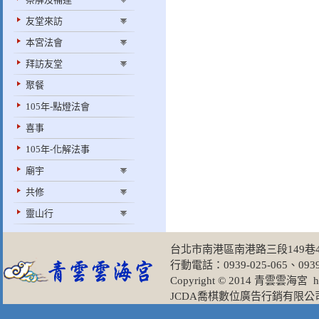
友堂來訪
本宮法會
拜訪友堂
聚餐
105年-點燈法會
喜事
105年-化解法事
廟宇
共修
靈山行
台北市南港區南港路三段149巷49弄
行動電話：0939-025-065、0939-
Copyright © 2014 青雲雲海宮
h
JCDA喬棋數位廣告行銷有限公司