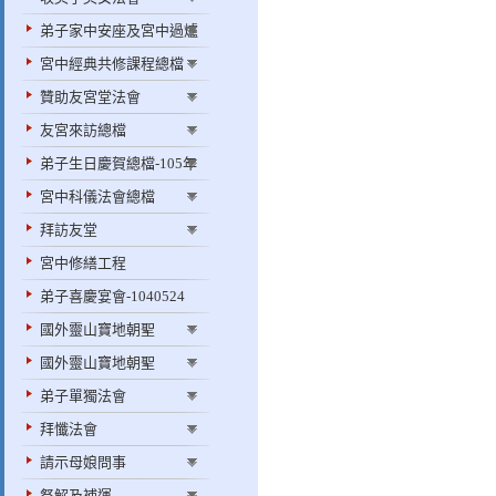
弟子家中安座及宮中過爐
宮中經典共修課程總檔
贊助友宮堂法會
友宮來訪總檔
弟子生日慶賀總檔-105年
宮中科儀法會總檔
拜訪友堂
宮中修繕工程
弟子喜慶宴會-1040524
國外靈山寶地朝聖
國外靈山寶地朝聖
弟子單獨法會
拜懺法會
請示母娘問事
祭解及補運