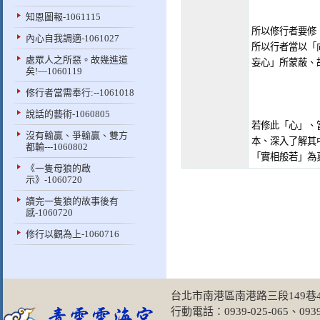
知恩圖報-1061115
所以修行者要修
內心自我調適-1061027
所以行者當以「
處眾人之所惡。故幾進道
妄心」所蒙蔽、
矣!—1060119
修行者當需奉行:--1061018
說話的藝術-1060805
若修此「心」、
沒有輸贏、爭輸贏、雙方
本、深入了解其
都輸---1060802
「實相般若」為
《一隻母狼的啟
示》-1060720
讀完一隻狼的故事後有
感-1060720
修行以觀為上-1060716
台北市南港區南港路三段149巷49弄
行動電話：0939-025-065、0939-