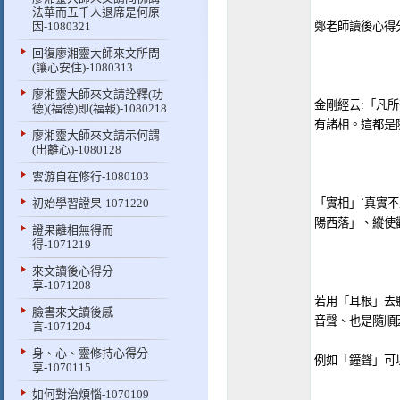
法華而五千人退席是何原
因-1080321
鄭老師讀後心得分享
回復廖湘靈大師來文所問
(讓心安住)-1080313
廖湘靈大師來文請詮釋(功
金剛經云:「凡
德)(福德)即(福報)-1080218
有諸相。這都是
廖湘靈大師來文請示何謂
(出離心)-1080128
雲游自在修行-1080103
初始學習證果-1071220
「實相」ˋ真實
陽西落」、縱使
證果離相無得而
得-1071219
來文讀後心得分
享-1071208
若用「耳根」去
臉書來文讀後感
音聲、也是隨順
言-1071204
身、心、靈修持心得分
例如「鐘聲」可
享-1070115
如何對治煩惱-1070109