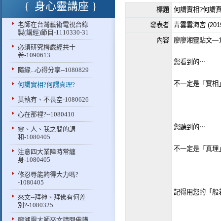
身心靈講座
標題
何謂實相?何謂真
老師在台灣藝術電視台錄
發表者
青雲雲海宮 (2019-0
製(講經)節目-1110330-31
內容
廖廖湘靈貼文—10
必須研究㮙嚴經共十
卷-1090613
您看到的⋯
隨緣...心得分享--1080829
不一定是「實相
何謂實相?何謂真理?
莫執有、不畏空-1080626
心在那裡?--1080410
您聽到的⋯
靈、人、我之間的調
和-1080405
不一定是「真理
注意四大業障時常纏
身-1080405
修忍辱能夠得大力嗎?
-1080405
記得用您的「般
來文--拜神、拜佛有何差
別?-1080325
廖湘靈大師來文請問佛講