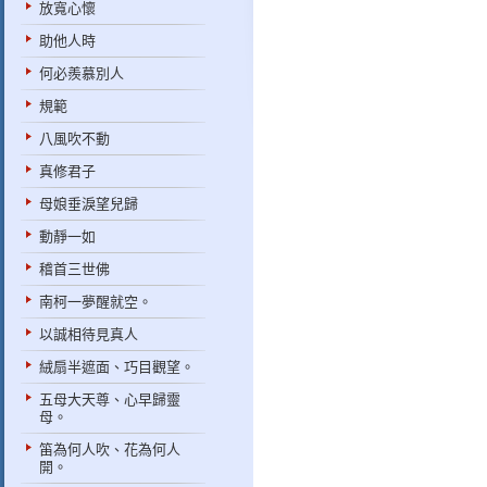
放寬心懷
助他人時
何必羨慕別人
規範
八風吹不動
真修君子
母娘垂淚望兒歸
動靜一如
稽首三世佛
南柯一夢醒就空。
以誠相待見真人
絨扇半遮面、巧目觀望。
五母大天尊、心早歸靈
母。
笛為何人吹、花為何人
開。