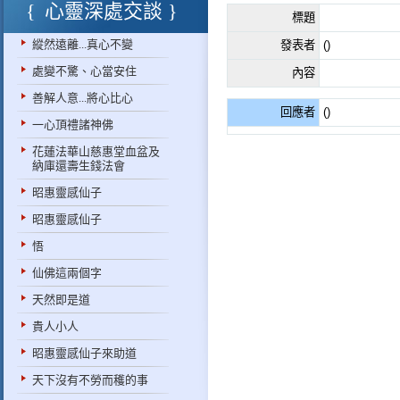
心靈深處交談
標題
縱然遠離...真心不變
發表者
()
處變不驚、心當安住
內容
善解人意...將心比心
回應者
()
一心頂禮諸神佛
花蓮法華山慈惠堂血盆及
納庫還壽生錢法會
昭惠靈感仙子
昭惠靈感仙子
悟
仙佛這兩個字
天然即是道
貴人小人
昭惠靈感仙子來助道
天下沒有不勞而穫的事