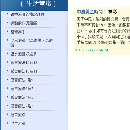
生活常識
中風黃金時間！
神彩
跟香港腳的癢說拜拜
患了中風，腦部的微血管，會慢
運動飲料與頭痛
千萬不可搬動他。 因為，如果
血）。 家中如有專為注射用的
驅蟑高手
十個手指頭尖兒 （沒有固定穴道
冷水泡茶 治高血壓、高尿
手指 頭都流出血來(每指一滴)，大
酸
2015-02-06 13:56:24
溫水泡腳好處多
感冒療法12及13
感冒療法10及11
感冒療法8及9
感冒療法6及7
感冒療法4及5
感冒療法2及3
感冒療法
浮生若茶