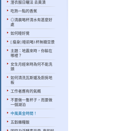
溼衣服日曬法 去黃漬
吃熟一點的香蕉
◎清晨喝杯清水有甚麼好
處
如何睡好覺
[ 瘦身] 睡前喝1杯無糖豆漿
主題：地震來時，你躲在
哪裡？
女生月經來時為何不能洗
頭
如何清洗瓦斯爐及廚房地
板
工作者應有的氣概
不要做一隻杯子，而要做
一個湖泊
中風黃金時間！
五穀雜糧飯
因特力淨酵素牙膏..真的好