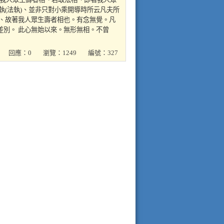
執(法執)、並非只對小乘開導時所云凡夫所
心、故著我人眾生壽者相也。有念無覺。凡
差別。 此心無始以來。無形無相。不曾
回應：0
瀏覽：1249
編號：327