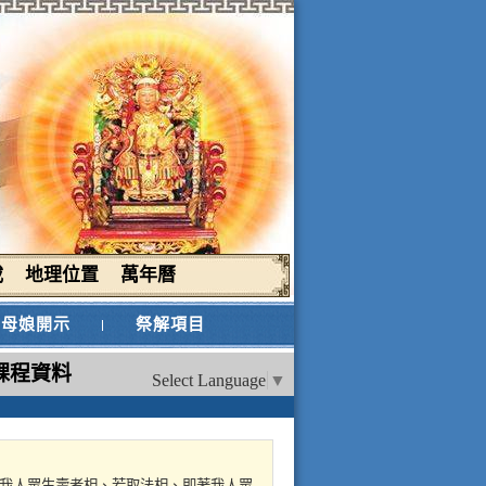
載
地理位置
萬年曆
母娘開示
祭解項目
課程資料
Select Language
▼
即著我人眾生壽者相、若取法相、即著我人眾