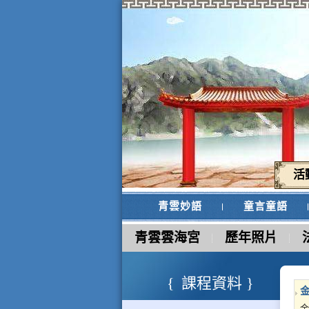
活
青雲妙語
童言童語
青雲雲海宮
歷年照片
課程資料
金
金