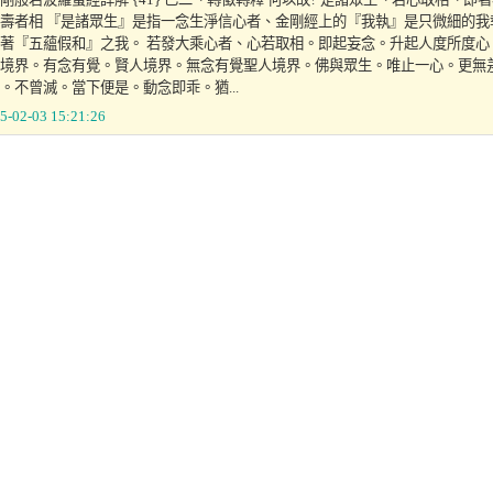
壽者相 『是諸眾生』是指一念生淨信心者、金剛經上的『我執』是只微細的我
著『五蘊假和』之我。 若發大乘心者、心若取相。即起妄念。升起人度所度
境界。有念有覺。賢人境界。無念有覺聖人境界。佛與眾生。唯止一心。更無
。不曾滅。當下便是。動念即乖。猶...
5-02-03 15:21:26