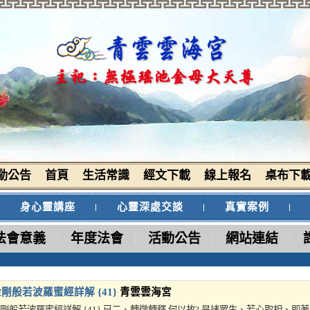
動公告
首頁
生活常識
經文下載
線上報名
桌布下
身心靈講座
心靈深處交談
真實案例
法會意義
年度法會
活動公告
網站連結
剛般若波羅蜜經詳解 {41}
青雲雲海宮
剛般若波羅蜜經詳解 {41} 已二、轉徵轉釋 何以故? 是諸眾生、若心取相、