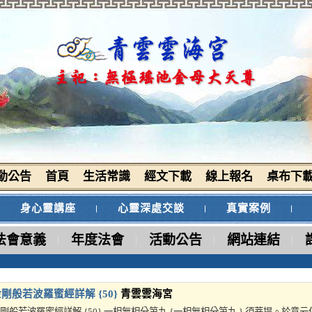
動公告
首頁
生活常識
經文下載
線上報名
桌布下
身心靈講座
心靈深處交談
真實案例
法會意義
年度法會
活動公告
網站連結
剛般若波羅蜜經詳解 {50}
青雲雲海宮
剛般若波羅蜜經詳解 {50} 一相無相分第九 {一相無相分第九 } 須菩提。於