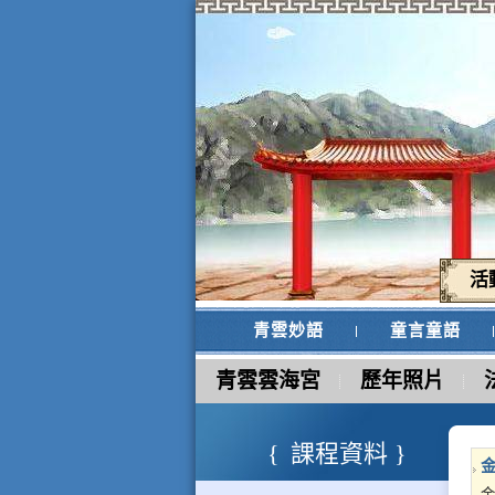
活
青雲妙語
童言童語
青雲雲海宮
歷年照片
課程資料
金
金