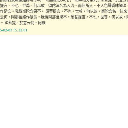
提言。不也。世尊。何以故。須陀洹名為入流。而無所入。不入色聲香味觸法
作是念。我得斯陀含果不。 須菩提言。不也。世尊。何以故。斯陀含名一往
云何。阿那含能作是念。我得阿那含果不。須菩提言。不也。世尊。何以故。
。 須菩提。於意云何。阿羅...
5-02-03 15:32:01