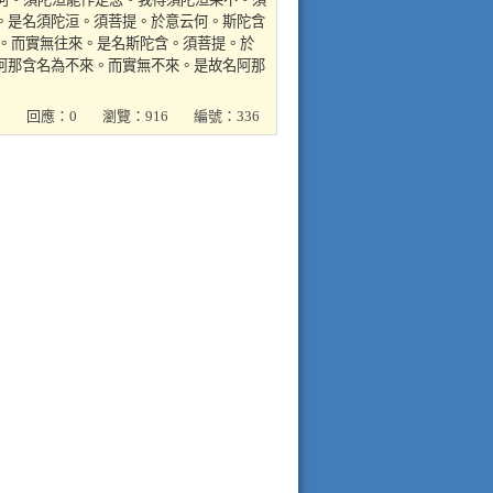
。是名須陀洹。須菩提。於意云何。斯陀含
來。而實無往來。是名斯陀含。須菩提。於
阿那含名為不來。而實無不來。是故名阿那
回應：0
瀏覽：916
編號：336