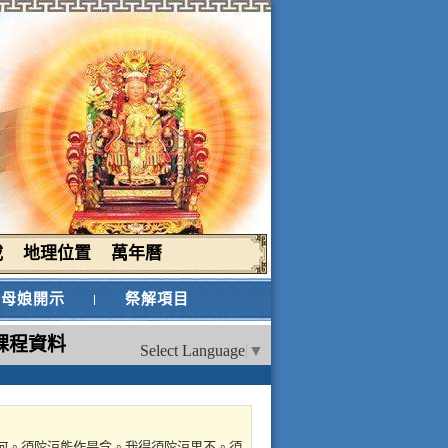
載
地理位置
萬年曆
母娘開示
祭解項目
課程資料
Select Language
▼
意云何。須陀洹能作是念。我得須陀洹果不。須